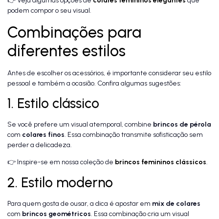
👉 Veja algumas opções de
colares femininos elegantes
que
podem compor o seu visual.
Combinações para
diferentes estilos
Antes de escolher os acessórios, é importante considerar seu estilo
pessoal e também a ocasião. Confira algumas sugestões:
1. Estilo clássico
Se você prefere um visual atemporal, combine
brincos de pérola
com
colares finos
. Essa combinação transmite sofisticação sem
perder a delicadeza.
👉 Inspire-se em nossa coleção de
brincos femininos clássicos
.
2. Estilo moderno
Para quem gosta de ousar, a dica é apostar em
mix de colares
com
brincos geométricos
. Essa combinação cria um visual