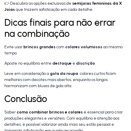
👉 Descubra as opções exclusivas de
semijoias femininas da X
Joias
que trazem sofisticação em cada detalhe.
Dicas finais para não errar
na combinação
Evite usar
brincos grandes
com
colares volumosos
ao mesmo
tempo.
Aposte no equilíbrio entre
destaque
e
discrição
.
Leve em consideração a
gola da roupa
: colares curtos ficam
melhores com decotes mais abertos, enquanto os longos
harmonizam com blusas de gola alta.
Conclusão
Saber
como combinar brincos e colares
é essencial para criar
produções elegantes e versáteis. Com equilíbrio e atenção aos
detalhes, é possível valorizar ainda mais seu estilo pessoal e
transmitir sofisticação em qualquer ocasião.